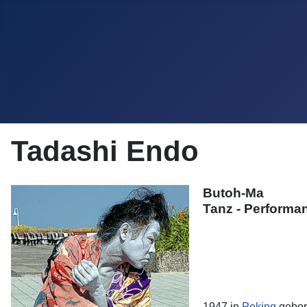
Tadashi Endo
Butoh-Ma
Tanz - Performa
1947 in
Peking
gebore