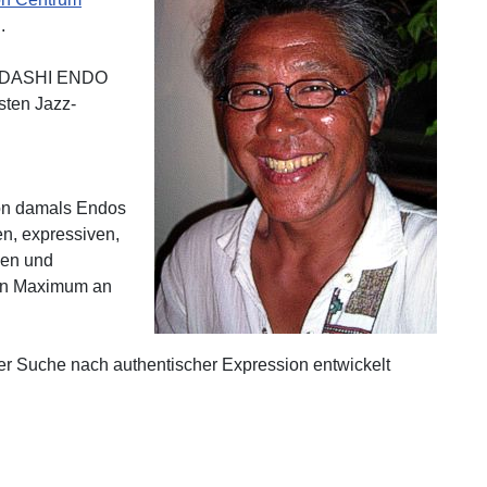
.
TADASHI ENDO
sten Jazz-
hon damals Endos
en, expressiven,
hen und
ein Maximum an
er Suche nach authentischer Expression entwickelt