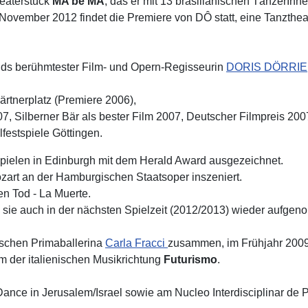
heaterstück
MA be MA
, das er mit 13 brasilianischen TänzerInn
ovember 2012 findet die Premiere von DÔ statt, eine Tanzthea
nds berühmtester Film- und Opern-Regisseurin
DORIS DÖRRIE
tnerplatz (Premiere 2006),
7, Silberner Bär als bester Film 2007, Deutscher Filmpreis 200
festspiele Göttingen.
spielen in Edinburgh mit dem Herald Award ausgezeichnet.
art an der Hamburgischen Staatsoper inszeniert.
en Tod - La Muerte.
ss sie auch in der nächsten Spielzeit (2012/2013) wieder aufge
nischen Primaballerina
Carla Fracci
zusammen, im Frühjahr 2009
 der italienischen Musikrichtung
Futurismo
.
nce in Jerusalem/Israel sowie am Nucleo Interdisciplinar de 