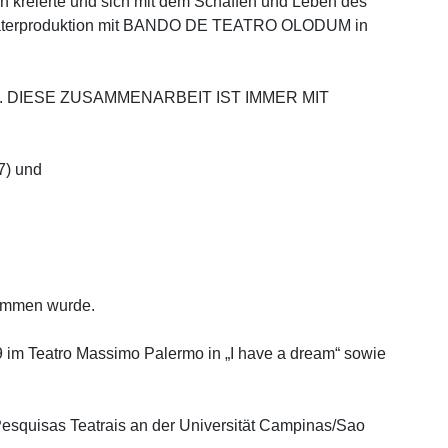
en kreierte und sich mit dem Schaffen und Leben des
terproduktion mit
BANDO DE TEATRO OLODUM
in
. DIESE ZUSAMMENARBEIT IST IMMER MIT
7) und
nommen wurde.
 im Teatro Massimo Palermo in „I have a dream“ sowie
Pesquisas Teatrais an der Universität Campinas/Sao