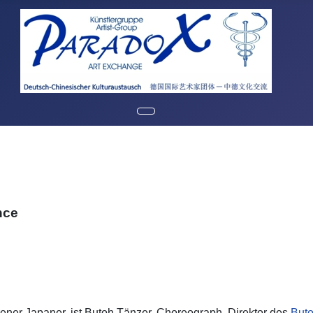
nce
ner Japaner, ist Butoh Tänzer, Choreograph, Direktor des
But