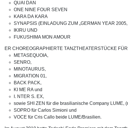
QUAI DAN
ONE NINE FOUR SEVEN
KARA DA KARA
SYNAPSIS
(EINLADUNG ZUM „GERMAN YEAR 2005,
IKIRU UND
FUKUSHIMA MON AMOUR
ER CHOREOGRAPHIERTE TANZTHEATERSTÜCKE FÜR S
METASEQUOIA,
SENRO,
MINOTAURUS,
MIGRATION 01,
BACK PACK,
KI ME RA und
I. NTER S. EX,
sowie SHI ZEN für die brasilianische Company LUME, (nom
SOPRO für Carlos Simioni und
VOCE für Cris Callo beide LUME/Brasilien.