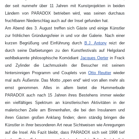
der seit nunmehr über 11 Jahren mit Kunstprojekten in beiden
Ländern von PARADOX betrieben wird, was seinen durchaus
fruchtbaren Niederschlag auch auf der Insel gefunden hat.
Am Abend des 3. August treffen sich Gäste und einige Künstler
zur fröhlichen Gründungsfeier in und vor der Galerie. Nach einer
kurzen Begrüßung und Einführung durch
B.J. Antony
reizt der
durch seine Darbietungen zu den Kunstfestivals auf Helgoland
wohlbekannte philosophische Komödiant
Jacques Oerter
in Frack
und Zylinder die Lachmuskeln der Besucher mit seinem
hintersinnigen Programm und Couplets von
Otto Reutter
wieder
mal aufs Äußerste. Das Motto „open end“ wird von allen mehr als
ernst genommen. Alles in allem bietet die Hummerbude
PARADOX auch nach 15 Jahren ihres Bestehens immer wieder
ein vielfältiges Spektrum an künstlerischen Aktivitäten in der
malerischen Zeile am Binnenhafen, die bei den Insulanern und
ihren Gästen großen Anklang finden; denn ständig bringen die
Künstler in ihrer besonderen Art neue Sichtweisen wie Anregungen
auf die Insel. Als Fazit bleibt, dass PARADOX sich seit 1998 tief