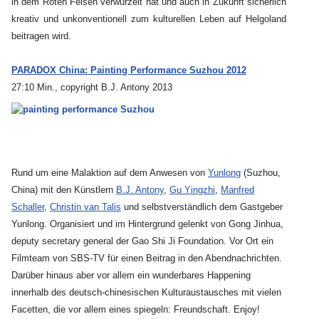
in dem Roten Felsen verwurzelt hat und auch in Zukunft sicherlich
kreativ und unkonventionell zum kulturellen Leben auf Helgoland
beitragen wird.
PARADOX China: Painting Performance Suzhou 2012
27:10 Min., copyright B.J. Antony 2013
Rund um eine Malaktion auf dem Anwesen von
Yunlong
(Suzhou,
China) mit den Künstlern
B.J. Antony
,
Gu Yingzhi
,
Manfred
Schaller
,
Christin van Talis
und selbstverständlich dem Gastgeber
Yunlong. Organisiert und im Hintergrund gelenkt von Gong Jinhua,
deputy secretary general der Gao Shi Ji Foundation. Vor Ort ein
Filmteam von SBS-TV für einen Beitrag in den Abendnachrichten.
Darüber hinaus aber vor allem ein wunderbares Happening
innerhalb des deutsch-chinesischen Kulturaustausches mit vielen
Facetten, die vor allem eines spiegeln: Freundschaft. Enjoy!