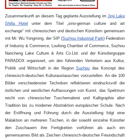
Zusammenkunft an diesem Tag geplante Ausstellung im
Jinji Lake
Shilla Hotel
unter dem Titel „sino-german culture and art
exchange“ mit chinesischen und deutschen Künstlern gemeinsam
mit Mr. Wu Yongming, der SIP (
Suzhou Industrial Park
) Federation
of Industry & Commerce, Loufeng Chamber of Commerce, Suzhou
Nancheng Lake Culture & Arts Co.Ltd. und der Künstlergruppe
PARADOX organisiert, um den führenden Vertretern aus Kultur,
Politik und Wirtschaft in der Region
Suzhou
das Konzept des
chinesisch-deutschen Kulturaustausches vorzustellen. An die 100
Bilder verschiedenster Techniken reflektieren eindrucksvoll die
östlichen und westlichen Auffassungen von Kunst, das Spektrum
reicht von chinesischer Tuschemalerei und Kalligraphie alter
Tradition bis zu moderner Abstraktion europäischer Schule. Nach
der Eröffnung und Führung durch die Ausstellung folgt eine
Malaktion an mehreren Tischen, in der sowohl einzelne Künstler
den Zuschauern ihre Fertigkeiten vorführen als auch ein
gemeinsames Bild als Zeichen chinesisch-deutscher Freundschaft