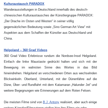
Kulturaustausch PARADOX
Wanderausstellungen in Deutschland innerhalb des deutsch-
chinesischen Kulturaustausches der Künstlergruppe PARADOX:
„Der Drache im Osten und Westen“ in seiner völlig
gegensätzlichen Bedeutung sowie „Sino German Art View“ mit
Aspekten aus dem Schaffen der Künstler aus Deutschland und
China.
Helgoland – 360 Grad Videos
360 Grad Video Erlebnisse rundum die Nordsee-Insel Helgoland.
Einfach die linke Maustaste gedrückt halten und sich mit der
Bewegung im wahrsten Sinne des Wortes in das Bild
hineindrehen. Helgoland an verschiedenen Orten aus wechselnden
Blickwinkeln. Oberland, Unterland, mit der Dünenfähre auf die
Düne, Über- und Rundfahrt mit dem Katamaran „Halunder Jet“ und
weitere Begegnungen wie Erinnerungen auf dem Roten Felsen.
Die meisten Filme sind von
B.J. Antony
realisiert, aber auch einige
weitere Künstler/Filmautoren stellen hier ihre Filme ein oder