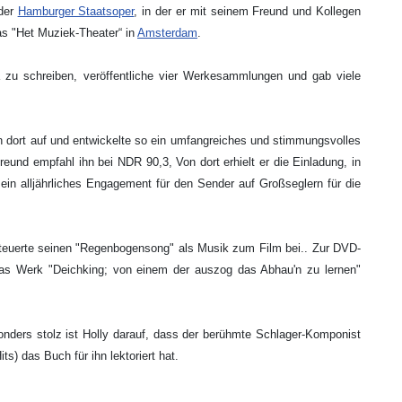
 der
Hamburger Staatsoper
, in der er mit seinem Freund und Kollegen
s "Het Muziek-Theater“ in
Amsterdam
.
a zu schreiben, veröffentliche vier Werkesammlungen und gab viele
en dort auf und entwickelte so ein umfangreiches und stimmungsvolles
und empfahl ihn bei NDR 90,3, Von dort erhielt er die Einladung, in
in alljährliches Engagement für den Sender auf Großseglern für die
steuerte seinen "Regenbogensong" als Musik zum Film bei.. Zur DVD-
das Werk "Deichking; von einem der auszog das Abhau'n zu lernen"
nders stolz ist Holly darauf, dass der berühmte Schlager-Komponist
s) das Buch für ihn lektoriert hat.