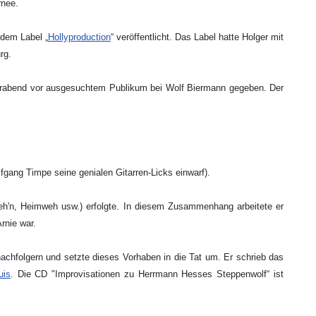
rnee.
 dem Label „
Hollyproduction
“ veröffentlicht. Das Label hatte Holger mit
rg.
derabend vor ausgesuchtem Publikum bei Wolf Biermann gegeben. Der
fgang Timpe seine genialen Gitarren-Licks einwarf).
eh'n, Heimweh usw.) erfolgte. In diesem Zusammenhang arbeitete er
rnie war.
achfolgern und setzte dieses Vorhaben in die Tat um. Er schrieb das
uis
. Die CD "Improvisationen zu Herrmann Hesses Steppenwolf“ ist