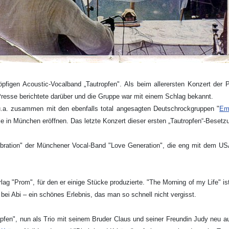
öpfigen Acoustic-Vocalband „Tautropfen". Als beim allerersten Konzert der
resse berichtete darüber und die Gruppe war mit einem Schlag bekannt.
 u.a. zusammen mit den ebenfalls total angesagten Deutschrockgruppen "
Em
le in München eröffnen. Das letzte Konzert dieser ersten „Tautropfen“-Beset
ibration" der Münchener Vocal-Band "Love Generation", die eng mit dem USA
ag "Prom", für den er einige Stücke produzierte. "The Morning of my Life" is
ei Abi – ein schönes Erlebnis, das man so schnell nicht vergisst.
fen", nun als Trio mit seinem Bruder Claus und seiner Freundin Judy neu auf