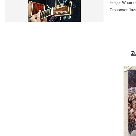
Holger Waernec
Crossover Jazz
Z