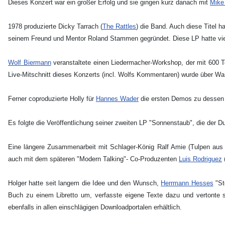
Dieses Konzert war ein großer Erfolg und sie gingen kurz danach mit
Mike
1978 produzierte Dicky Tarrach (
The Rattles
) die Band. Auch diese Titel h
seinem Freund und Mentor Roland Stammen gegründet. Diese LP hatte vie
Wolf Biermann
veranstaltete einen Liedermacher-Workshop, der mit 600 
Live-Mitschnitt dieses Konzerts (incl. Wolfs Kommentaren) wurde über War
Ferner coproduzierte Holly für
Hannes Wader
die ersten Demos zu dessen "
Es folgte die Veröffentlichung seiner zweiten LP "Sonnenstaub", die der 
Eine längere Zusammenarbeit mit Schlager-König Ralf Amie (Tulpen aus 
auch mit dem späteren "Modern Talking"- Co-Produzenten
Luis Rodriguez
(
Holger hatte seit langem die Idee und den Wunsch,
Herrmann Hesses
"St
Buch zu einem Libretto um, verfasste eigene Texte dazu und vertonte 
ebenfalls in allen einschlägigen Downloadportalen erhältlich.