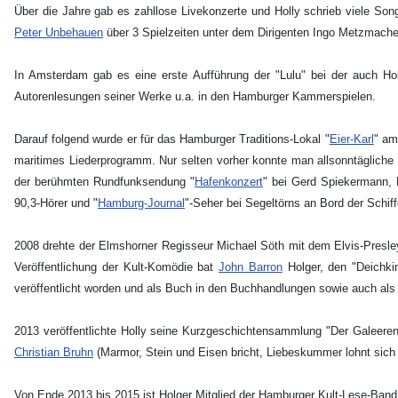
Über die Jahre gab es zahllose Livekonzerte und Holly schrieb viele So
Peter Unbehauen
über 3 Spielzeiten unter dem Dirigenten Ingo Metzmach
In Amsterdam gab es eine erste Aufführung der "Lulu" bei der auch Hol
Autorenlesungen seiner Werke u.a. in den Hamburger Kammerspielen.
Darauf folgend wurde er für das Hamburger Traditions-Lokal "
Eier-Karl
" a
maritimes Liederprogramm. Nur selten vorher konnte man allsonntägliche 
der berühmten Rundfunksendung "
Hafenkonzert
" bei Gerd Spiekermann, 
90,3-Hörer und "
Hamburg-Journal
"-Seher bei Segeltörns an Bord der Schi
2008 drehte der Elmshorner Regisseur Michael Söth mit dem Elvis-Presle
Veröffentlichung der Kult-Komödie bat
John Barron
Holger, den "Deichki
veröffentlicht worden und als Buch in den Buchhandlungen sowie auch als E
2013 veröffentlichte Holly seine Kurzgeschichtensammlung "Der Galeeren
Christian Bruhn
(Marmor, Stein und Eisen bricht, Liebeskummer lohnt sich ni
Von Ende 2013 bis 2015 ist Holger Mitglied der Hamburger Kult-Lese-Band