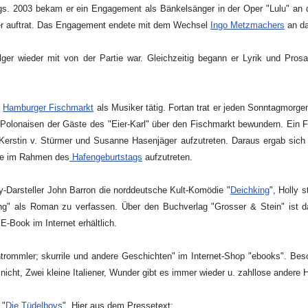
ngs. 2003 bekam er ein Engagement als Bänkelsänger in der Oper "Lulu" an
er auftrat. Das Engagement endete mit dem Wechsel
Ingo Metzmachers
an da
ger wieder mit von der Partie war. Gleichzeitig begann er Lyrik und Pros
m
Hamburger Fischmarkt
als Musiker tätig. Fortan trat er jeden Sonntagmorg
Polonaisen der Gäste des "Eier-Karl" über den Fischmarkt bewundern. Ein Fre
Kerstin v. Stürmer und Susanne Hasenjäger aufzutreten. Daraus ergab sich e
ffe im Rahmen des
Hafengeburtstags
aufzutreten.
y-Darsteller John Barron die norddeutsche Kult-Komödie "
Deichking
", Holly 
ng" als Roman zu verfassen. Über den Buchverlag "Grosser & Stein" ist 
-Book im Internet erhältlich.
trommler; skurrile und andere Geschichten" im Internet-Shop "ebooks". Beso
cht, Zwei kleine Italiener, Wunder gibt es immer wieder u. zahllose andere Hit
 "
Die Tüdelboys
". Hier aus dem Pressetext: