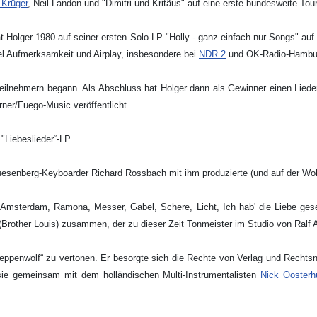
 Krüger
, Neil Landon und "Dimitri und Kritäus" auf eine erste bundesweite Tou
at Holger 1980 auf seiner ersten Solo-LP "Holly - ganz einfach nur Songs" auf
l Aufmerksamkeit und Airplay, insbesondere bei
NDR 2
und OK-Radio-Hambu
Teilnehmern begann. Als Abschluss hat Holger dann als Gewinner einen Lie
ner/Fuego-Music veröffentlicht.
Liebeslieder“-LP.
Duesenberg-Keyboarder Richard Rossbach mit ihm produzierte (und auf der Wol
Amsterdam, Ramona, Messer, Gabel, Schere, Licht, Ich hab' die Liebe ges
Brother Louis) zusammen, der zu dieser Zeit Tonmeister im Studio von Ralf A
eppenwolf“ zu vertonen. Er besorgte sich die Rechte von Verlag und Rechtsn
sie gemeinsam mit dem holländischen Multi-Instrumentalisten
Nick Oosterh